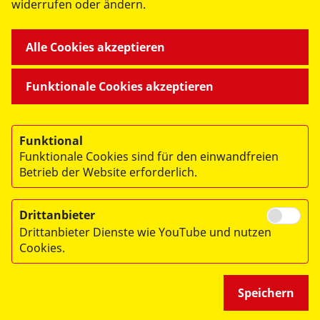
widerrufen oder ändern.
Alle Cookies akzeptieren
->
ASB Erzgebirge auf
Facebook
Funktionale Cookies akzeptieren
->
ASB Erzgebirge auf
Instagram
Funktional
Funktionale Cookies sind für den einwandfreien
Betrieb der Website erforderlich.
Drittanbieter
© 2026 ASB Erzgebirge
Drittanbieter Dienste wie YouTube und nutzen
Impressum
Cookies.
Datenschutz
Speichern