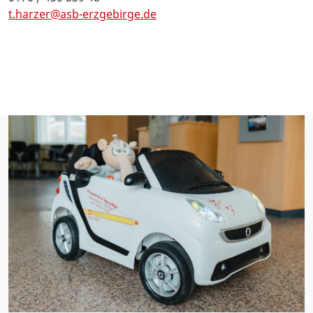
t.harzer@asb-erzgebirge.de