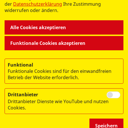
der
Datenschutzerklärung
Ihre Zustimmung
widerrufen oder ändern.
Alle Cookies akzeptieren
->
ASB Erzgebirge auf
Facebook
Funktionale Cookies akzeptieren
->
ASB Erzgebirge auf
Instagram
Funktional
Funktionale Cookies sind für den einwandfreien
Betrieb der Website erforderlich.
Drittanbieter
© 2026 ASB Erzgebirge
Drittanbieter Dienste wie YouTube und nutzen
Impressum
Cookies.
Datenschutz
Speichern