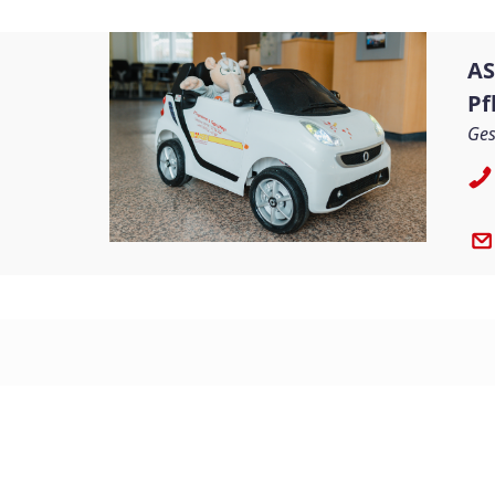
AS
Pf
Ges