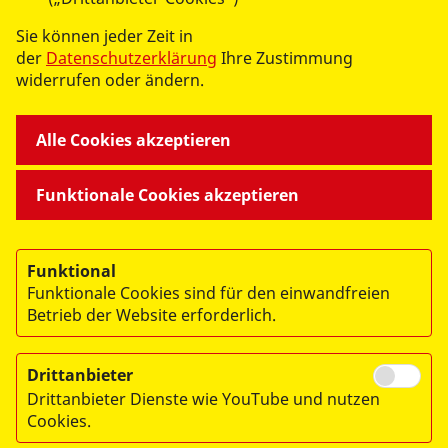
Sie können jeder Zeit in
der
Datenschutzerklärung
Ihre Zustimmung
widerrufen oder ändern.
Alle Cookies akzeptieren
->
ASB Erzgebirge auf
Facebook
Funktionale Cookies akzeptieren
->
ASB Erzgebirge auf
Instagram
Funktional
Funktionale Cookies sind für den einwandfreien
Betrieb der Website erforderlich.
Drittanbieter
© 2026 ASB Erzgebirge
Drittanbieter Dienste wie YouTube und nutzen
Impressum
Cookies.
Datenschutz