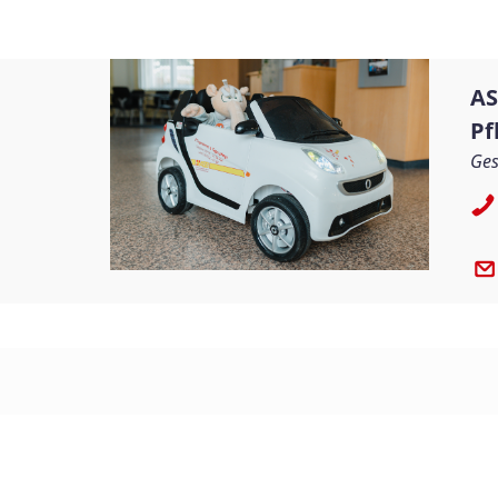
AS
Pf
Ges