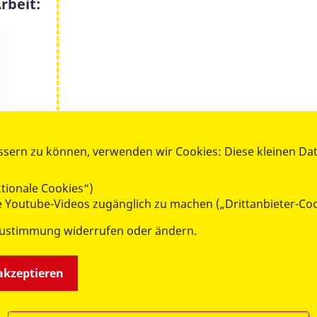
rbeit:
ssern zu können, verwenden wir Cookies: Diese kleinen Da
tionale Cookies“)
ie Youtube-Videos zugänglich zu machen („Drittanbieter-Co
Zustimmung widerrufen oder ändern.
k
 akzeptieren
m