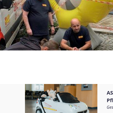
AS
Pf
Ges