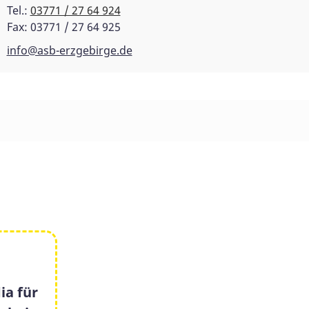
Tel.:
03771 / 27 64 924
Fax: 03771 / 27 64 925
info@asb-erzgebirge.de
ia für