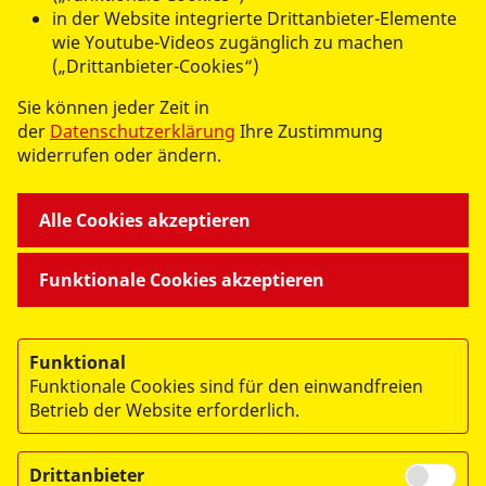
in der Website integrierte Drittanbieter-Elemente
wie Youtube-Videos zugänglich zu machen
(„Drittanbieter-Cookies“)
Sie können jeder Zeit in
der
Datenschutzerklärung
Ihre Zustimmung
widerrufen oder ändern.
Alle Cookies akzeptieren
->
ASB Erzgebirge auf
Facebook
Funktionale Cookies akzeptieren
->
ASB Erzgebirge auf
Instagram
Funktional
Funktionale Cookies sind für den einwandfreien
Betrieb der Website erforderlich.
Drittanbieter
© 2026 ASB Erzgebirge